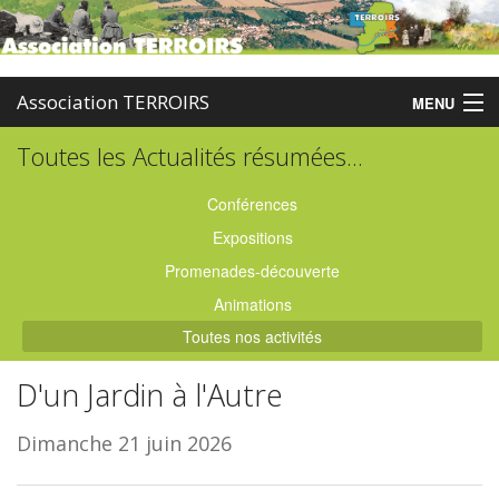
Association TERROIRS
MENU
Toutes les Actualités résumées...
Accueil
Activités
Conférences
Expositions
Publications
Promenades-découverte
Administration
Animations
Toutes nos activités
Partenaires
D'un Jardin à l'Autre
Enquêtes
Dimanche 21 juin 2026
Contact
Boutique