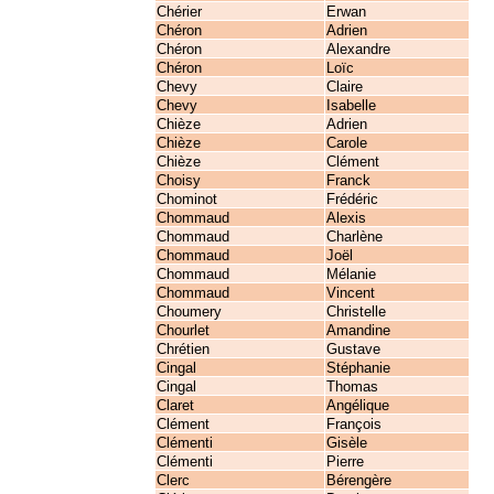
Chérier
Erwan
Chéron
Adrien
Chéron
Alexandre
Chéron
Loïc
Chevy
Claire
Chevy
Isabelle
Chièze
Adrien
Chièze
Carole
Chièze
Clément
Choisy
Franck
Chominot
Frédéric
Chommaud
Alexis
Chommaud
Charlène
Chommaud
Joël
Chommaud
Mélanie
Chommaud
Vincent
Choumery
Christelle
Chourlet
Amandine
Chrétien
Gustave
Cingal
Stéphanie
Cingal
Thomas
Claret
Angélique
Clément
François
Clémenti
Gisèle
Clémenti
Pierre
Clerc
Bérengère