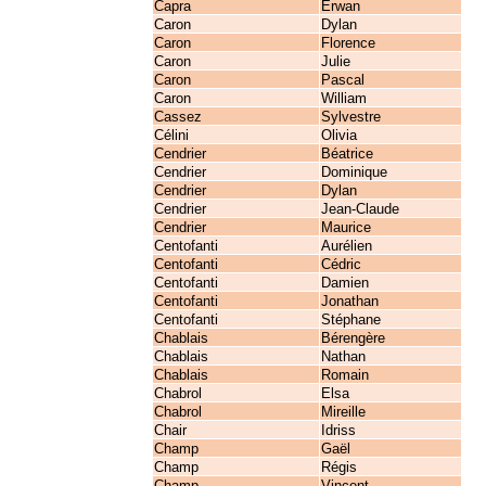
Capra
Erwan
Caron
Dylan
Caron
Florence
Caron
Julie
Caron
Pascal
Caron
William
Cassez
Sylvestre
Célini
Olivia
Cendrier
Béatrice
Cendrier
Dominique
Cendrier
Dylan
Cendrier
Jean-Claude
Cendrier
Maurice
Centofanti
Aurélien
Centofanti
Cédric
Centofanti
Damien
Centofanti
Jonathan
Centofanti
Stéphane
Chablais
Bérengère
Chablais
Nathan
Chablais
Romain
Chabrol
Elsa
Chabrol
Mireille
Chair
Idriss
Champ
Gaël
Champ
Régis
Champ
Vincent