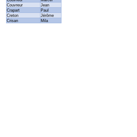
Couvreur
Jean
Crapart
Paul
Creton
Jérôme
Crisan
Mila