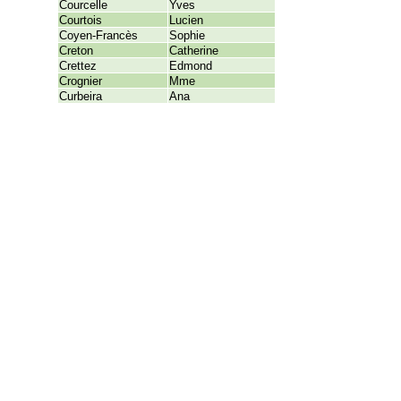
Courcelle
Yves
Courtois
Lucien
Coyen-Francès
Sophie
Creton
Catherine
Crettez
Edmond
Crognier
Mme
Curbeira
Ana