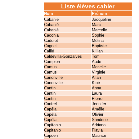
Liste élèves cahier
Nom
Prénom
Cabanié
Jacqueline
Cabanié
Marc
Cabanié
Marcelle
Cacchia
Sophie
Cadoret
Mélina
Cagnet
Baptiste
Caillé
Killian
Caldevilla-Gonzalves
Tom
Campion
Aude
Camus
Marielle
Camus
Virginie
Canonville
Allan
Canonville
Kloé
Cantin
Anna
Cantin
Laura
Cantin
Pierre
Cantrel
Jennifer
Capéla
Amélie
Capéla
Olivier
Capéla
Sandrine
Capitanio
Adriano
Capitanio
Flavia
Capoen
Maurice