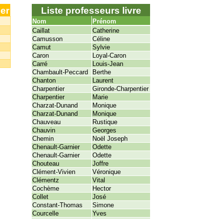
er
Liste professeurs livre
Nom
Prénom
Caillat
Catherine
Camusson
Céline
Camut
Sylvie
Caron
Loyal-Caron
Carré
Louis-Jean
Chambault-Peccard
Berthe
Chanton
Laurent
Charpentier
Gironde-Charpentier
Charpentier
Marie
Charzat-Dunand
Monique
Charzat-Dunand
Monique
Chauveau
Rustique
Chauvin
Georges
Chemin
Noël Joseph
Chenault-Garnier
Odette
Chenault-Garnier
Odette
Chouteau
Joffre
Clément-Vivien
Véronique
Clémentz
Vital
Cochème
Hector
Collet
José
Constant-Thomas
Simone
Courcelle
Yves