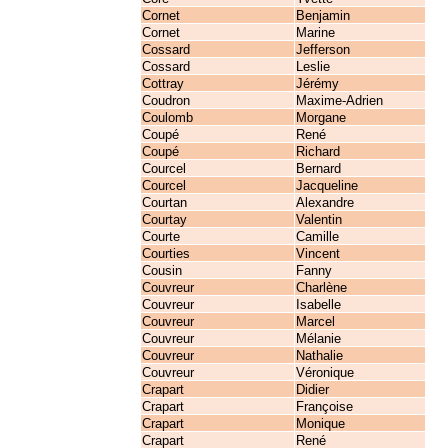
Cornet
Benjamin
Cornet
Marine
Cossard
Jefferson
Cossard
Leslie
Cottray
Jérémy
Coudron
Maxime-Adrien
Coulomb
Morgane
Coupé
René
Coupé
Richard
Courcel
Bernard
Courcel
Jacqueline
Courtan
Alexandre
Courtay
Valentin
Courte
Camille
Courties
Vincent
Cousin
Fanny
Couvreur
Charlène
Couvreur
Isabelle
Couvreur
Marcel
Couvreur
Mélanie
Couvreur
Nathalie
Couvreur
Véronique
Crapart
Didier
Crapart
Françoise
Crapart
Monique
Crapart
René