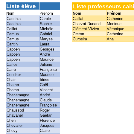
Liste élève
Liste professeurs cahi
Nom
Prénom
Nom
Prénom
Cacchia
Carole
Caillat
Catherine
Cacchia
Sophie
Charzat-Dunand
Monique
Caillot
Michèle
Clément-Vivien
Véronique
Camus
Gabriel
Creton
Catherine
Camus
Maryse
Curbeira
Ana
Cantin
Laura
Capoen
Georges
Capoen
André
Capoen
Maurice
Carlos
Juliano
Carré
Françoise
Cendrier
Maurice
Chair
Idriss
Champ
Gaël
Champ
Vincent
Charlemagne
André
Charlemagne
Claude
Charlemagne
Françoise
Chaussod
Roger
Chavanel
Gaëtan
Chen
Florence
Chevalier
Jacques
Chevy
Claire