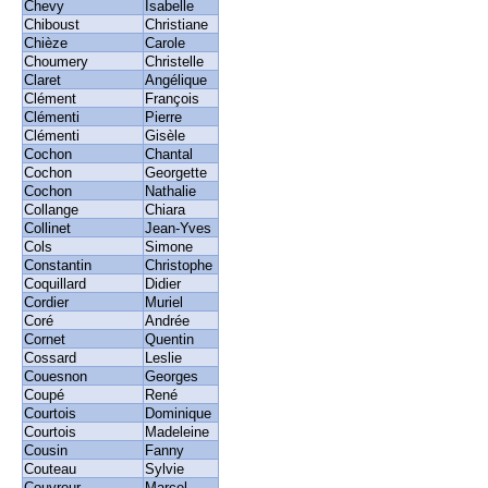
Chevy
Isabelle
Chiboust
Christiane
Chièze
Carole
Choumery
Christelle
Claret
Angélique
Clément
François
Clémenti
Pierre
Clémenti
Gisèle
Cochon
Chantal
Cochon
Georgette
Cochon
Nathalie
Collange
Chiara
Collinet
Jean-Yves
Cols
Simone
Constantin
Christophe
Coquillard
Didier
Cordier
Muriel
Coré
Andrée
Cornet
Quentin
Cossard
Leslie
Couesnon
Georges
Coupé
René
Courtois
Dominique
Courtois
Madeleine
Cousin
Fanny
Couteau
Sylvie
Couvreur
Marcel