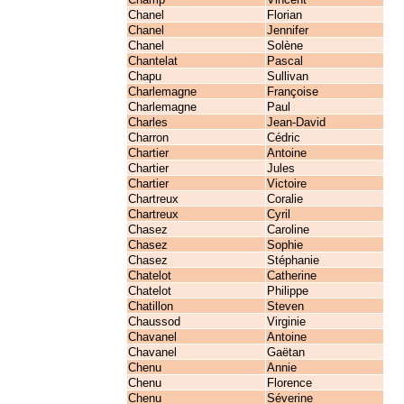
Chanel
Florian
Chanel
Jennifer
Chanel
Solène
Chantelat
Pascal
Chapu
Sullivan
Charlemagne
Françoise
Charlemagne
Paul
Charles
Jean-David
Charron
Cédric
Chartier
Antoine
Chartier
Jules
Chartier
Victoire
Chartreux
Coralie
Chartreux
Cyril
Chasez
Caroline
Chasez
Sophie
Chasez
Stéphanie
Chatelot
Catherine
Chatelot
Philippe
Chatillon
Steven
Chaussod
Virginie
Chavanel
Antoine
Chavanel
Gaëtan
Chenu
Annie
Chenu
Florence
Chenu
Séverine