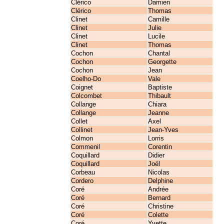
Clérico
Damien
Clérico
Thomas
Clinet
Camille
Clinet
Julie
Clinet
Lucile
Clinet
Thomas
Cochon
Chantal
Cochon
Georgette
Cochon
Jean
Coelho-Do
Vale
Coignet
Baptiste
Colcombet
Thibault
Collange
Chiara
Collange
Jeanne
Collet
Axel
Collinet
Jean-Yves
Colmon
Lorris
Commenil
Corentin
Coquillard
Didier
Coquillard
Joël
Corbeau
Nicolas
Cordero
Delphine
Coré
Andrée
Coré
Bernard
Coré
Christine
Coré
Colette
Coré
Yvette