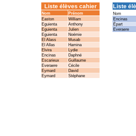
Liste élèves cahier
Liste él
Nom
Prénom
Nom
Easton
William
Encinas
Eguienta
Anthony
Épart
Eguienta
Julien
Everaere
Eguienta
Noémie
El Alass
Musab
El Allas
Hamina
Elvira
Lydie
Encinas
Daphné
Escarieux
Guillaume
Everaere
Cécile
Eymard
David
Eymard
Stéphane