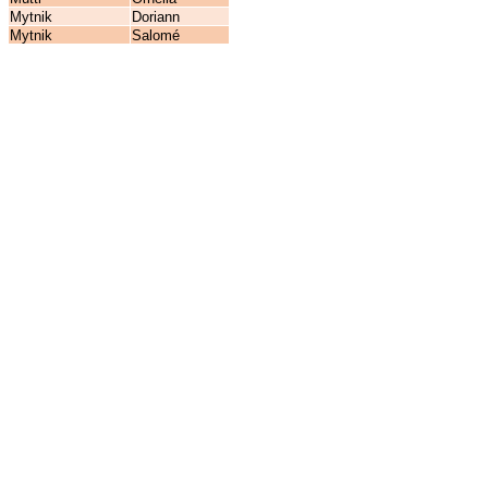
Mytnik
Doriann
Mytnik
Salomé