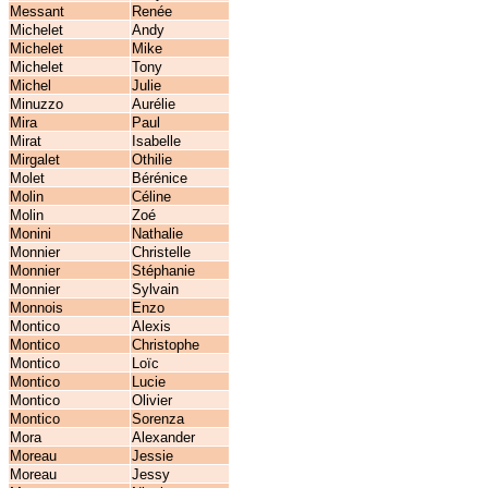
Messant
Renée
Michelet
Andy
Michelet
Mike
Michelet
Tony
Michel
Julie
Minuzzo
Aurélie
Mira
Paul
Mirat
Isabelle
Mirgalet
Othilie
Molet
Bérénice
Molin
Céline
Molin
Zoé
Monini
Nathalie
Monnier
Christelle
Monnier
Stéphanie
Monnier
Sylvain
Monnois
Enzo
Montico
Alexis
Montico
Christophe
Montico
Loïc
Montico
Lucie
Montico
Olivier
Montico
Sorenza
Mora
Alexander
Moreau
Jessie
Moreau
Jessy