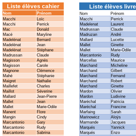
Liste élèves cahier
Liste élèves livre
Nom
Prénom
Nom
Prénom
Macchi
Loïc
Macchi
Perrick
Macchi
Perrick
Madelenat
Laurent
Mac
Donald
Madrussan
Claude
Macé
Maryline
Madruzan
André
Madelénat
Bernard
Mallard
Lucette
Madelénat
Jean
Mallet
Ginette
Madelénat
Stéphane
Mallet
Marie-Odile
Madrussan
Claude
Marcantonio
Rudy
Magisson
Agnès
Marcellas
Maurice
Magisson
Carole
Marchand
Micheline
Magnone
Clémence
Marchand
Gilbert
Mahé
Stéphanie
Marchand
Fernand
Maigret
Nathalie
Marchand
Robert
Maillefet
Charles
Marchand
Ginette
Maillot
Séverine
Mardon
Olivier
Mallard
Jean-Pierre
Mardon
Ludivine
Mallet
Jean
Maréchal
Patricia
Mallet
Marie-Odile
Maréchal
Francine
Manent
Flore
Marfaing
Sarah
Mangin
Cindy
Marinowicz
Aloÿs
Marcantonio
Gary
Marmande
Jacques
Marcantonio
Rudy
Marqués
Yannick
Marcantonio
Sabrina
Marqués
Enzo