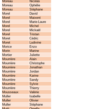
Moreau
Nicolas
Moreau
Ophélie
Moreau
Stéphane
Morel
David
Morel
Maixent
Morel
Marie-Laure
Morel
Michel
Morel
Mickaël
Morel
Tristan
Moret
Cédric
Moret
Ludivine
Morice
Enzo
Morin
Marine
Mortier
Juliette
Mourrière
Alain
Mourrière
Christophe
Mourrière
Jonathan
Mourrière
Jordan
Mourrière
Karine
Mourrière
Sandy
Mourrière
Sylvie
Mourrière
Thierry
Mousseaux
Valérie
Muller
Isabelle
Muller
Olivier
Muller
Stéphane
Mutti
Ornella