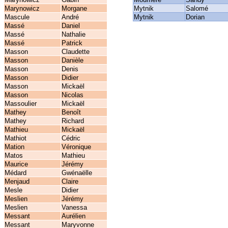
Marynowicz
Morgane
Mytnik
Salomé
Mascule
André
Mytnik
Dorian
Massé
Daniel
Massé
Nathalie
Massé
Patrick
Masson
Claudette
Masson
Danièle
Masson
Denis
Masson
Didier
Masson
Mickaël
Masson
Nicolas
Massoulier
Mickaël
Mathey
Benoît
Mathey
Richard
Mathieu
Mickaël
Mathiot
Cédric
Mation
Véronique
Matos
Mathieu
Maurice
Jérémy
Médard
Gwénaëlle
Menjaud
Claire
Mesle
Didier
Meslien
Jérémy
Meslien
Vanessa
Messant
Aurélien
Messant
Maryvonne