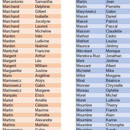
Marcantonio
Samantha
Martin
Jean
Marchand
Delphine
Martin
Pierrette
Marchand
Gilbert
Marynowicz
Gabin
Marchand
Isabelle
Massé
Daniel
Marchand
Jocelyne
Massé
Patrick
Marchand
Laurent
Massé
Pascal
Marchand
Micheline
Masson
Claudette
Mardon
Inès
Mathiot
Cédric
Mardon
Ludivine
Mathiot
Louise
Mardon
Noémie
Maurice
Jérémy
Maréchal
Francine
Mécréant
Monique
Margerit
Arthur
Mendoza-Ruiz
Jonathan
Margerit
Léo
Merli
Jérôme
Margerit
William
Messant
Albert
Margueritte
Justine
Michelet
Mike
Marin
Angéline
Millot
Morgane
Marinowicz
Aloÿs
Mirat
Béatrice
Marinowicz
Gabin
Monnier
Chrystelle
Marinowicz
Morgane
Moreau
Ophélie
Marquès
Enzo
Morel
Michel
Martel
Amélie
Moret
Ludivine
Martin
Céleste
Mourrière
Thierry
Martin
Maxime
Mourrière
Franck
Martin
Pierrette
Mourrière
Alain
Martins
Alexandre
Mourrière
Karine
Martins
Mathieu
Mourrière
Christophe
Marynowicz
Gabin
Mourrière
Sandy