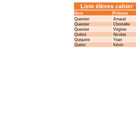
Liste élèves cahier
Nom
Prénom
Questier
Arnaud
Questier
Christelle
Questier
Virginie
Quétot
Nicolas
Quiquine
Yoan
Quitric
Kévin