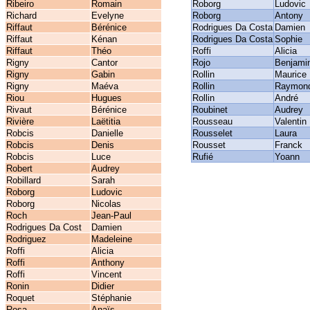
Ribeiro
Romain
Roborg
Ludovic
Richard
Evelyne
Roborg
Antony
Riffaut
Bérénice
Rodrigues Da Costa
Damien
Riffaut
Kénan
Rodrigues Da Costa
Sophie
Riffaut
Théo
Roffi
Alicia
Rigny
Cantor
Rojo
Benjami
Rigny
Gabin
Rollin
Maurice
Rigny
Maéva
Rollin
Raymon
Riou
Hugues
Rollin
André
Rivaut
Bérénice
Roubinet
Audrey
Rivière
Laëtitia
Rousseau
Valentin
Robcis
Danielle
Rousselet
Laura
Robcis
Denis
Rousset
Franck
Robcis
Luce
Rufié
Yoann
Robert
Audrey
Robillard
Sarah
Roborg
Ludovic
Roborg
Nicolas
Roch
Jean-Paul
Rodrigues Da Cost
Damien
Rodriguez
Madeleine
Roffi
Alicia
Roffi
Anthony
Roffi
Vincent
Ronin
Didier
Roquet
Stéphanie
Rosa
Anaïs