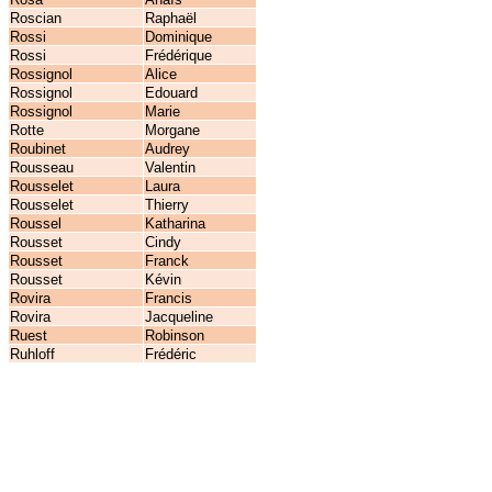
Roscian
Raphaël
Rossi
Dominique
Rossi
Frédérique
Rossignol
Alice
Rossignol
Edouard
Rossignol
Marie
Rotte
Morgane
Roubinet
Audrey
Rousseau
Valentin
Rousselet
Laura
Rousselet
Thierry
Roussel
Katharina
Rousset
Cindy
Rousset
Franck
Rousset
Kévin
Rovira
Francis
Rovira
Jacqueline
Ruest
Robinson
Ruhloff
Frédéric