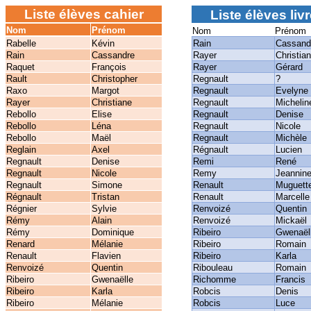
Liste élèves cahier
Liste élèves liv
Nom
Prénom
Nom
Prénom
Rabelle
Kévin
Rain
Cassand
Rain
Cassandre
Rayer
Christia
Raquet
François
Rayer
Gérard
Rault
Christopher
Regnault
?
Raxo
Margot
Regnault
Evelyne
Rayer
Christiane
Regnault
Michelin
Rebollo
Elise
Regnault
Denise
Rebollo
Léna
Regnault
Nicole
Rebollo
Maël
Regnault
Michèle
Reglain
Axel
Régnault
Lucien
Regnault
Denise
Remi
René
Regnault
Nicole
Remy
Jeannin
Regnault
Simone
Renault
Muguett
Régnault
Tristan
Renault
Marcelle
Régnier
Sylvie
Renvoizé
Quentin
Rémy
Alain
Renvoizé
Mickaël
Rémy
Dominique
Ribeiro
Gwenaël
Renard
Mélanie
Ribeiro
Romain
Renault
Flavien
Ribeiro
Karla
Renvoizé
Quentin
Ribouleau
Romain
Ribeiro
Gwenaëlle
Richomme
Francis
Ribeiro
Karla
Robcis
Denis
Ribeiro
Mélanie
Robcis
Luce