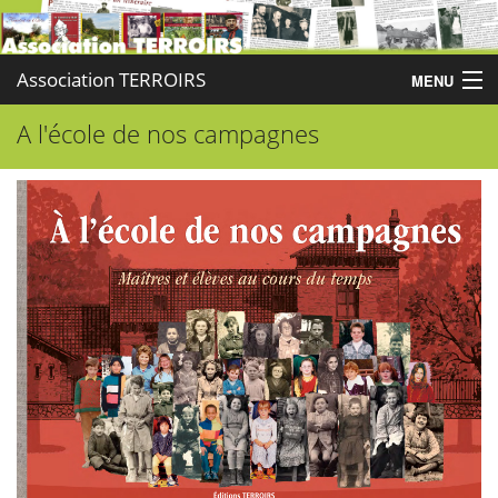
Association TERROIRS
MENU
A l'école de nos campagnes
Accueil
Activités
Publications
Administration
Partenaires
Enquêtes
Contact
Boutique