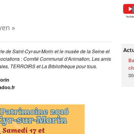
L'Auberge de l’Œuf Dur
Ânes et âneries
yen »
Papillons de jour en Brie des Morin
Recherche nom dans le livre et/ou le cahier
A l'école de nos campagnes
Act
e de Saint-Cyr-sur-Morin et le musée de la Seine et
A venir...
ssociations : Comité Communal d’Animation, Les amis
Ba
ales,
TERROIRS
et La Bibliothèque pour tous.
c
Petites écoles villageoises de la Brie
30
 Morin
adoo.fr