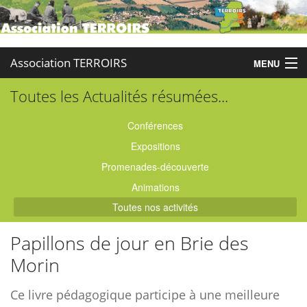
Association TERROIRS
MENU
Toutes les Actualités résumées...
Accueil
Activités
Conférences
Expositions
Publications
Promenades-découverte
Administration
Animations
Toutes nos activités
Partenaires
Papillons de jour en Brie des
Enquêtes
Morin
Contact
Ce livre pédagogique participe à une meilleure
Boutique