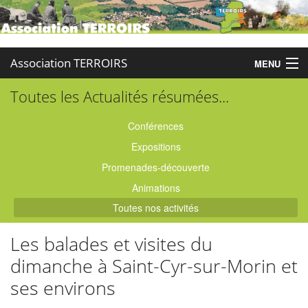
Association TERROIRS
MENU
Toutes les Actualités résumées...
Accueil
Activités
Conférences
Expositions
Publications
Promenades-découverte
Administration
Animations
Toutes nos activités
Partenaires
Les balades et visites du
Enquêtes
dimanche à Saint-Cyr-sur-Morin et
Contact
ses environs
Boutique