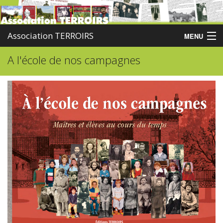
Association TERROIRS
MENU
A l'école de nos campagnes
Accueil
Activités
Publications
Administration
Partenaires
Enquêtes
Contact
Boutique