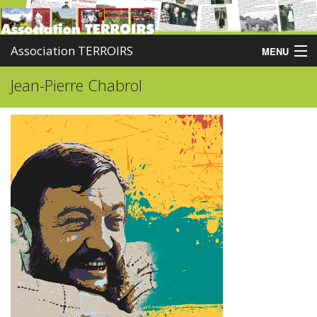
Association TERROIRS
MENU
Jean-Pierre Chabrol
Accueil
Activités
Publications
Administration
Partenaires
Enquêtes
Contact
Boutique