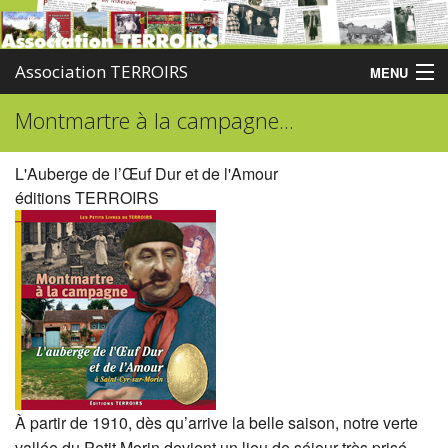
Association TERROIRS
MENU
Montmartre à la campagne...
Accueil
Activités
L'Auberge de l’Œuf Dur et de l'Amour
éditions TERROIRS
Publications
Administration
Partenaires
Enquêtes
Contact
À partir de 1910, dès qu’arrive la belle saison, notre verte
Boutique
vallée du Petit Morin devient un lieu de séjour très prisé