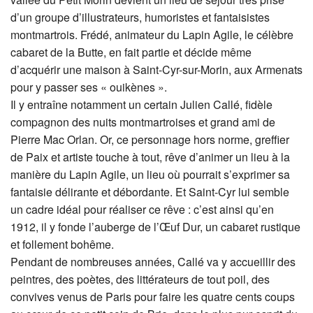
d’un groupe d’illustrateurs, humoristes et fantaisistes
montmartrois. Frédé, animateur du Lapin Agile, le célèbre
cabaret de la Butte, en fait partie et décide même
d’acquérir une maison à Saint-Cyr-sur-Morin, aux Armenats
pour y passer ses « ouikènes ».
Il y entraîne notamment un certain Julien Callé, fidèle
compagnon des nuits montmartroises et grand ami de
Pierre Mac Orlan. Or, ce personnage hors norme, greffier
de Paix et artiste touche à tout, rêve d’animer un lieu à la
manière du Lapin Agile, un lieu où pourrait s’exprimer sa
fantaisie délirante et débordante. Et Saint-Cyr lui semble
un cadre idéal pour réaliser ce rêve : c’est ainsi qu’en
1912, il y fonde l’auberge de l’Œuf Dur, un cabaret rustique
et follement bohême.
Pendant de nombreuses années, Callé va y accueillir des
peintres, des poètes, des littérateurs de tout poil, des
convives venus de Paris pour faire les quatre cents coups