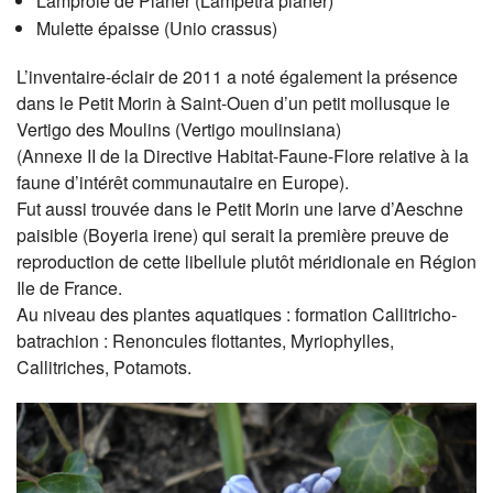
Lamproie de Planer (Lampetra planer)
Mulette épaisse (Unio crassus)
L’inventaire-éclair de 2011 a noté également la présence
dans le Petit Morin à Saint-Ouen d’un petit mollusque le
Vertigo des Moulins (Vertigo moulinsiana)
(Annexe II de la Directive Habitat-Faune-Flore relative à la
faune d’intérêt communautaire en Europe).
Fut aussi trouvée dans le Petit Morin une larve d’Aeschne
paisible (Boyeria irene) qui serait la première preuve de
reproduction de cette libellule plutôt méridionale en Région
Ile de France.
Au niveau des plantes aquatiques : formation Callitricho-
batrachion : Renoncules flottantes, Myriophylles,
Callitriches, Potamots.