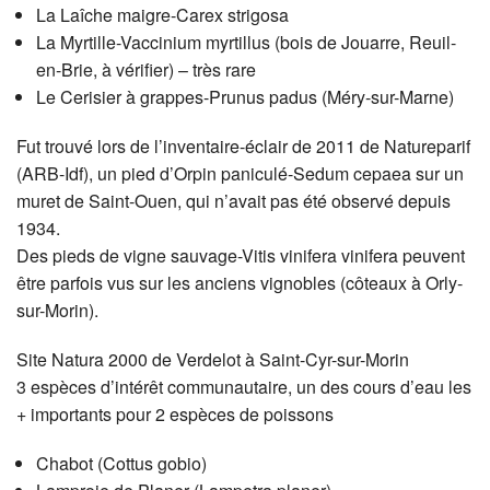
La Laîche maigre-Carex strigosa
La Myrtille-Vaccinium myrtillus (bois de Jouarre, Reuil-
en-Brie, à vérifier) – très rare
Le Cerisier à grappes-Prunus padus (Méry-sur-Marne)
Fut trouvé lors de l’inventaire-éclair de 2011 de Natureparif
(ARB-Idf), un pied d’Orpin paniculé-Sedum cepaea sur un
muret de Saint-Ouen, qui n’avait pas été observé depuis
1934.
Des pieds de vigne sauvage-Vitis vinifera vinifera peuvent
être parfois vus sur les anciens vignobles (côteaux à Orly-
sur-Morin).
Site Natura 2000 de Verdelot à Saint-Cyr-sur-Morin
3 espèces d’intérêt communautaire, un des cours d’eau les
+ importants pour 2 espèces de poissons
Chabot (Cottus gobio)