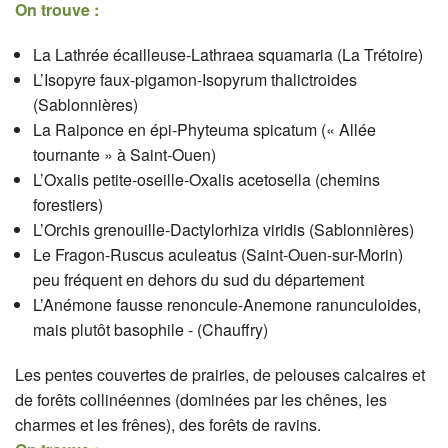
On trouve :
La Lathrée écailleuse-Lathraea squamaria (La Trétoire)
L’Isopyre faux-pigamon-Isopyrum thalictroides
(Sablonnières)
La Raiponce en épi-Phyteuma spicatum (« Allée
tournante » à Saint-Ouen)
L’Oxalis petite-oseille-Oxalis acetosella (chemins
forestiers)
L’Orchis grenouille-Dactylorhiza viridis (Sablonnières)
Le Fragon-Ruscus aculeatus (Saint-Ouen-sur-Morin)
peu fréquent en dehors du sud du département
L’Anémone fausse renoncule-Anemone ranunculoides,
mais plutôt basophile - (Chauffry)
Les pentes couvertes de prairies, de pelouses calcaires et
de forêts collinéennes (dominées par les chênes, les
charmes et les frênes), des forêts de ravins.