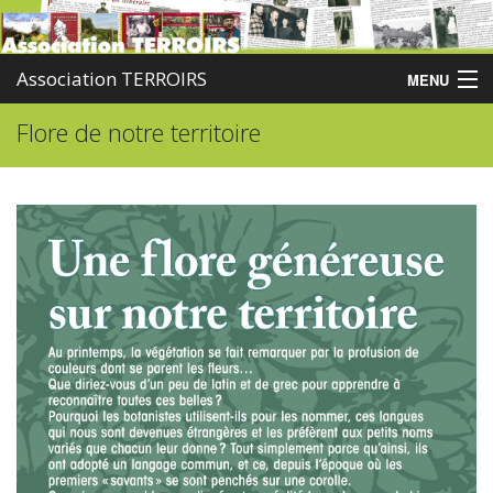
Association TERROIRS
MENU
Flore de notre territoire
Accueil
Activités
Publications
Administration
Partenaires
Enquêtes
Contact
Boutique